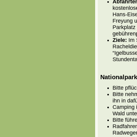
Abfahrte
kostenlos
Hans-Eise
Freyung u
Parkplatz 
gebührenpf
Ziele:
Im 
Racheldie
“Igelbuss
Stundenta
Nationalpar
Bitte pflü
Bitte neh
ihn in da
Camping i
Wald unte
Bitte führ
Radfahren
Radwegen 