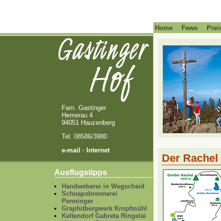
Home
Fewo
Prei
Fam. Gastinger
Hemerau 4
94051 Hauzenberg
Tel. 08586/3980
e-mail
· Internet
Der Rachel
Ausflugstipps
Handweberei in Wegscheid
Schnapsbrennerei
Penninger
Graphitbergwerk Kropfmühl
Keltendorf Gabreta Ringelai