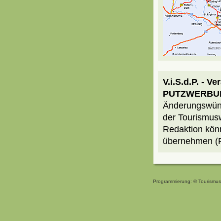
V.i.S.d.P. - V
PUTZWERBUN
Änderungswüns
der Tourismusw
Redaktion könn
übernehmen (
Programmierung: ©
Tourismus