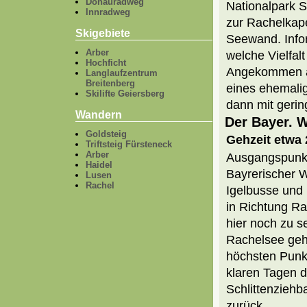
Donauradweg
Nationalpark S
Innradweg
zur Rachelkape
Skigebiete
Seewand. Info
Arber
welche Vielfal
Hochficht
Angekommen am
Langlaufzentrum
Breitenberg
eines ehemalig
Skilifte Geiersberg
dann mit geri
Wandern
Der Bayer. 
Goldsteig
Gehzeit etwa 
Triftsteig Fürsteneck
Arber
Ausgangspunkt
Haidel
Bayrerischer W
Lusen
Rachel
Igelbusse und 
in Richtung Ra
hier noch zu s
Rachelsee geh
höchsten Punkt
klaren Tagen de
Schlittenziehb
zurück.