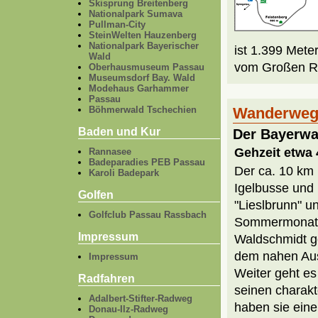
Skisprung Breitenberg
Nationalpark Sumava
Pullman-City
SteinWelten Hauzenberg
Nationalpark Bayerischer
ist 1.399 Mete
Wald
vom Großen Ra
Oberhausmuseum Passau
Museumsdorf Bay. Wald
Modehaus Garhammer
Passau
Böhmerwald Tschechien
Wanderwege
Baden und Kur
Der Bayerw
Gehzeit etwa
Rannasee
Badeparadies PEB Passau
Der ca. 10 km 
Karoli Badepark
Igelbusse und 
Golfen
"Lieslbrunn" u
Golfclub Passau Rassbach
Sommermonaten
Impressum
Waldschmidt ge
dem nahen Aus
Impressum
Weiter geht es
Radfahren
seinen charakt
Adalbert-Stifter-Radweg
haben sie ein
Donau-Ilz-Radweg