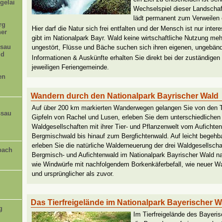
gelai
Wechselspiel dieser Landschaft
lädt permanent zum Verweilen 
rg
Hier darf die Natur sich frei entfalten und der Mensch ist nur inter
her
gibt im Nationalpark Bayr. Wald keine wirtschaftliche Nutzung me
sau
ungestört, Flüsse und Bäche suchen sich ihren eigenen, ungebänd
ld
Informationen & Auskünfte erhalten Sie direkt bei der zuständigen 
jeweiligen Feriengemeinde.
en
Wandern durch den Nationalpark Bayrischer Wald
Auf über 200 km markierten Wanderwegen gelangen Sie von den T
ssau
Gipfeln von Rachel und Lusen, erleben Sie dem unterschiedliche
Waldgesellschaften mit ihrer Tier- und Pflanzenwelt vom Aufichte
Bergmischwald bis hinauf zum Bergfichtenwald. Auf leicht begehb
erleben Sie die natürliche Walderneuerung der drei Waldgesellscha
bach
Bergmisch- und Aufichtenwald im Nationalpark Bayrischer Wald n
wie Windwürfe mit nachfolgendem Borkenkäferbefall, wie neuer Wald
und ursprünglicher als zuvor.
Das Tierfreigelände im Nationalpark Bayerischer W
g
Im Tierfreigelände des Bayer