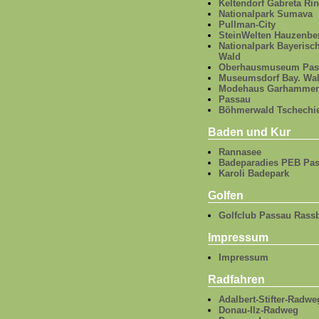
Keltendorf Gabreta Rin
Nationalpark Sumava
Pullman-City
SteinWelten Hauzenbe
Nationalpark Bayerisc
Wald
Oberhausmuseum Pas
Museumsdorf Bay. Wa
Modehaus Garhammer
Passau
Böhmerwald Tschechi
Baden und Kur
Rannasee
Badeparadies PEB Pa
Karoli Badepark
Golfen
Golfclub Passau Rass
Impressum
Impressum
Radfahren
Adalbert-Stifter-Radwe
Donau-Ilz-Radweg