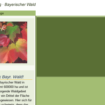
age
k Bayr. Wald!
Bayrischer Wald in
mt 600000 ha und ist
ngende Waldgebiet
ein Drittel der Fläche
sgewiesen. Hier sich für
r schwierig, denn das