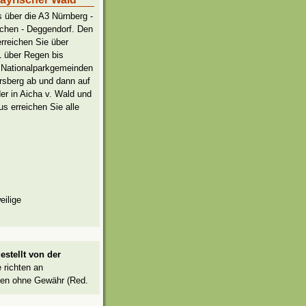
 über die A3 Nürnberg -
chen - Deggendorf. Den
rreichen Sie über
1 über Regen bis
r Nationalparkgemeinden
rsberg ab und dann auf
er in Aicha v. Wald und
s erreichen Sie alle
eilige
stellt von der
 richten an
ben ohne Gewähr (Red.