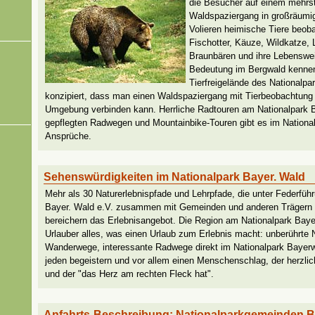
die Besucher auf einem mehrs
Waldspaziergang in großräum
Volieren heimische Tiere beoba
Fischotter, Käuze, Wildkatze, 
Braunbären und ihre Lebenswe
Bedeutung im Bergwald kennen
Tierfreigelände des Nationalpa
konzipiert, dass man einen Waldspaziergang mit Tierbeobachtung i
Umgebung verbinden kann. Herrliche Radtouren am Nationalpark B
gepflegten Radwegen und Mountainbike-Touren gibt es im Nationalp
Ansprüche.
Sehenswürdigkeiten im Nationalpark Bayer. Wald
Mehr als 30 Naturerlebnispfade und Lehrpfade, die unter Federfüh
Bayer. Wald e.V. zusammen mit Gemeinden und anderen Trägern 
bereichern das Erlebnisangebot. Die Region am Nationalpark Baye
Urlauber alles, was einen Urlaub zum Erlebnis macht: unberührte N
Wanderwege, interessante Radwege direkt im Nationalpark Bayerwa
jeden begeistern und vor allem einen Menschenschlag, der herzlich
und der "das Herz am rechten Fleck hat".
Anfahrts-Beschreibung: Nationalparkgemeinden B