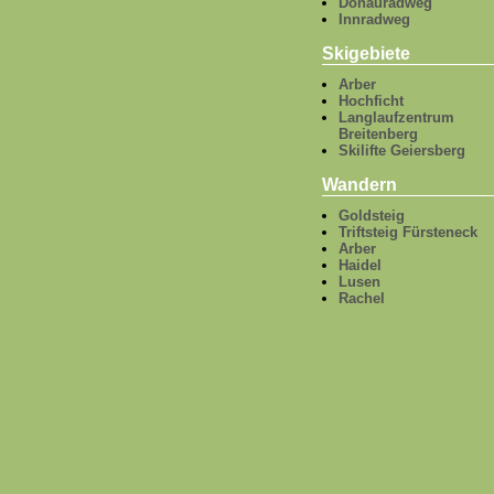
Donauradweg
Innradweg
Skigebiete
Arber
Hochficht
Langlaufzentrum
Breitenberg
Skilifte Geiersberg
Wandern
Goldsteig
Triftsteig Fürsteneck
Arber
Haidel
Lusen
Rachel