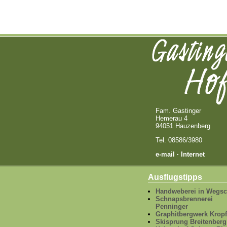
Fam. Gastinger
Hemerau 4
94051 Hauzenberg
Tel. 08586/3980
e-mail
· Internet
Ausflugstipps
Handweberei in Wegsc
Schnapsbrennerei
Penninger
Graphitbergwerk Krop
Skisprung Breitenberg