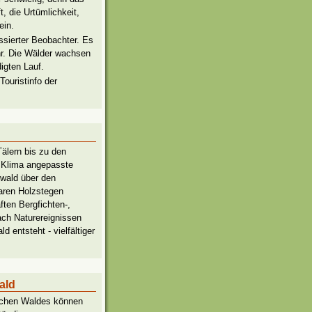
, die Urtümlichkeit,
ein.
essierter Beobachter. Es
hr. Die Wälder wachsen
igten Lauf.
Touristinfo der
älern bis zu den
n Klima angepasste
nwald über den
aren Holzstegen
ften Bergfichten-,
ach Naturereignissen
 entsteht - vielfältiger
ald
ischen Waldes können