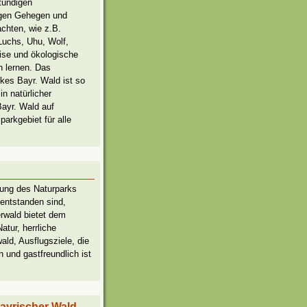
tündigen
igen Gehegen und
chten, wie z.B.
Luchs, Uhu, Wolf,
ise und ökologische
 lernen. Das
rkes Bayr. Wald ist so
n natürlicher
ayr. Wald auf
arkgebiet für alle
rung des Naturparks
entstanden sind,
rwald bietet dem
atur, herrliche
ld, Ausflugsziele, die
 und gastfreundlich ist
ayrischer Wald