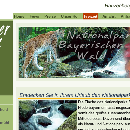
Home
Fewo
Preise
Unser Hof
Freizeit
Anfahrt
Anfr
Entdecken Sie in Ihrem Urlaub den Nationalpar
Die Fläche des Nationalparks 
Niederbayern umfasst insgesa
heid
somit das größte zusammenhä
Mitteleuropas. Davon sind über 
fmühl
als Natur- und Nationalpark au
ein Ziel zu entscheiden ist seh