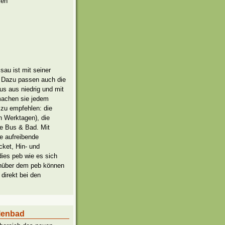
ken
sau ist mit seiner
e. Dazu passen auch die
aus aus niedrig und mit
machen sie jedem
zu empfehlen: die
n Werktagen), die
te Bus & Bad. Mit
ie aufreibende
cket, Hin- und
ies peb wie es sich
enüber dem peb können
direkt bei den
llenbad