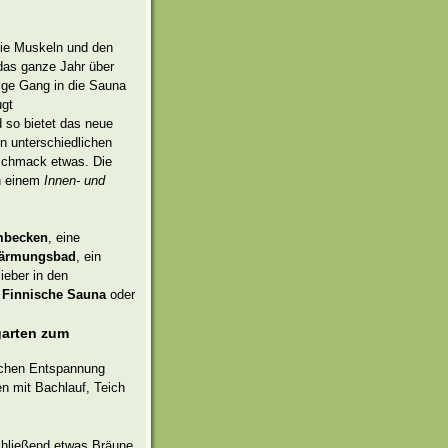
die Muskeln und den
 das ganze Jahr über
ige Gang in die Sauna
ugt
 so bietet das neue
n unterschiedlichen
eschmack etwas. Die
n einem
Innen- und
becken
, eine
ärmungsbad
, ein
lieber in den
e
Finnische Sauna
oder
garten zum
schen Entspannung
n mit Bachlauf, Teich
chließend etwas Bräune