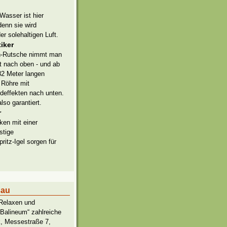
Wasser ist hier
enn sie wird
 solehaltigen Luft.
iker
en-Rutsche nimmt man
t nach oben - und ab
 82 Meter langen
 Röhre mit
deffekten nach unten.
so garantiert.
r
en mit einer
stige
ritz-Igel sorgen für
sau
 Relaxen und
„Balineum“ zahlreiche
k, Messestraße 7,