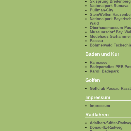
Skisprung Breitenberg
Nationalpark Sumava
Pullman-City
SteinWelten Hauzenbe
Nationalpark Bayerisc
Wald
Oberhausmuseum Pas
Museumsdorf Bay. Wa
Modehaus Garhammer
Passau
Böhmerwald Tschechi
Baden und Kur
Rannasee
Badeparadies PEB Pa
Karoli Badepark
Golfen
Golfclub Passau Rass
Impressum
Impressum
Radfahren
Adalbert-Stifter-Radwe
Donau-Ilz-Radweg