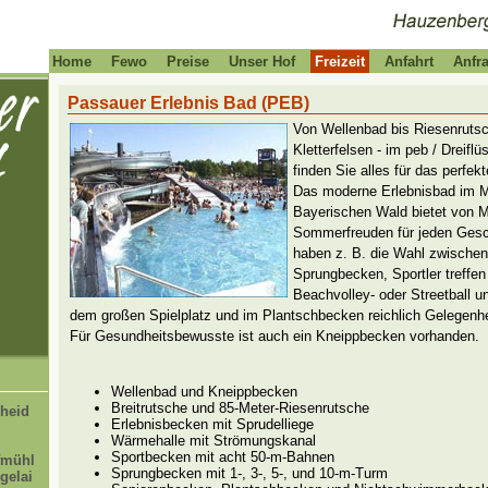
Home
Fewo
Preise
Unser Hof
Freizeit
Anfahrt
Anfr
Passauer Erlebnis Bad (PEB)
Von Wellenbad bis Riesenrutsc
Kletterfelsen - im peb / Dreifl
finden Sie alles für das perfek
Das moderne Erlebnisbad im 
Bayerischen Wald bietet von 
Sommerfreuden für jeden Ges
haben z. B. die Wahl zwischen
Sprungbecken, Sportler treffen
Beachvolley- oder Streetball u
dem großen Spielplatz und im Plantschbecken reichlich Gelegenhe
Für Gesundheitsbewusste ist auch ein Kneippbecken vorhanden.
Wellenbad und Kneippbecken
Breitrutsche und 85-Meter-Riesenrutsche
heid
Erlebnisbecken mit Sprudelliege
Wärmehalle mit Strömungskanal
Sportbecken mit acht 50-m-Bahnen
fmühl
Sprungbecken mit 1-, 3-, 5-, und 10-m-Turm
gelai