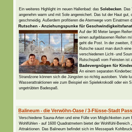
Ein weiteres Highlight im neuen Hallenbad: das
Solebecken
. Das 
angenehm warm und mit Sole angereichert. Das tut der Haut gut, d
geschmeidig. Außerdem profitieren die Atemwege vom Einatmen der
Rutschen - Anziehungspunke für Geschwindigkeitsfanat
Auf der 90 Meter langen Reif
einen aufgeblasenen Reifen mi
geht die Post. In der zweiten,
Rutsche saust man durch eine
verschiedenen Licht- und Soun
Rutschspaß vom Feinsten ist al
Badevergnügen für Kinde
An einem separaten Kinderbeck
Strandzone können sich die Jüngsten so richtig austoben. Viele lu
Wasserattraktionen wie zum Beispiel ein Spielekrokodil oder ein Sp
ungetrübten Badespaß.
Balineum - die Verwöhn-Oase / 3-Flüsse-Stadt Pas
Verschiedene Sauna-Arten und eine Fülle von Möglichkeiten zum
Wohlfühlen - auf 1600 Quadratmetern bietet der Wohlfühl-Bereich 
Attraktionen. Das Balineum befindet sich im Messepark Kohlbruc