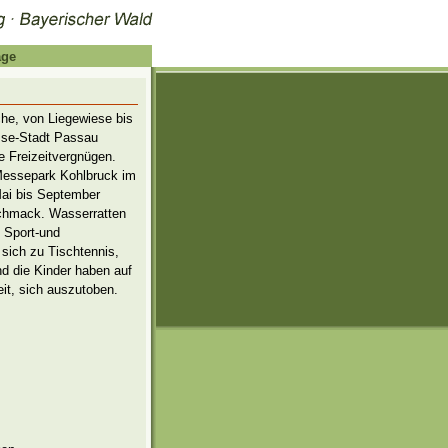
age
he, von Liegewiese bis
üsse-Stadt Passau
te Freizeitvergnügen.
Messepark Kohlbruck im
Mai bis September
chmack. Wasserratten
 Sport-und
 sich zu Tischtennis,
nd die Kinder haben auf
it, sich auszutoben.