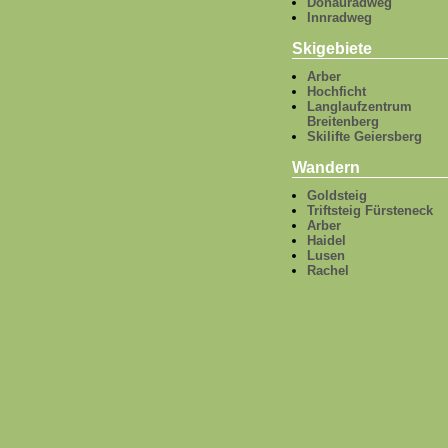
Donauradweg
Innradweg
Skigebiete
Arber
Hochficht
Langlaufzentrum
Breitenberg
Skilifte Geiersberg
Wandern
Goldsteig
Triftsteig Fürsteneck
Arber
Haidel
Lusen
Rachel