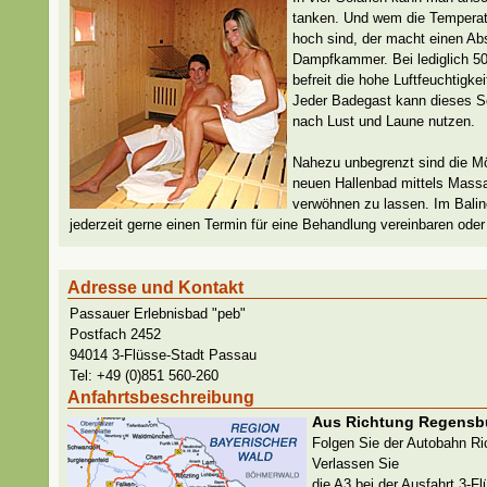
tanken. Und wem die Temperat
hoch sind, der macht einen Abs
Dampfkammer. Bei lediglich 5
befreit die hohe Luftfeuchtigk
Jeder Badegast kann dieses S
nach Lust und Laune nutzen.
Nahezu unbegrenzt sind die Mö
neuen Hallenbad mittels Mass
verwöhnen zu lassen. Im Bali
jederzeit gerne einen Termin für eine Behandlung vereinbaren oder
Adresse und Kontakt
Passauer Erlebnisbad "peb"
Postfach 2452
94014 3-Flüsse-Stadt Passau
Tel: +49 (0)851 560-260
Anfahrtsbeschreibung
Aus Richtung Regensbu
Folgen Sie der Autobahn Ri
Verlassen Sie
die A3 bei der Ausfahrt 3-F