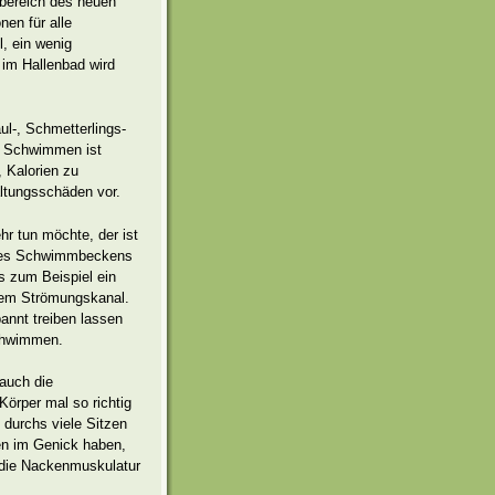
mbereich des neuen
nen für alle
, ein wenig
 im Hallenbad wird
ul-, Schmetterlings-
nn Schwimmen ist
, Kalorien zu
ltungsschäden vor.
r tun möchte, der ist
 des Schwimmbeckens
s zum Beispiel ein
nem Strömungskanal.
annt treiben lassen
chwimmen.
 auch die
Körper mal so richtig
e durchs viele Sitzen
n im Genick haben,
 die Nackenmuskulatur