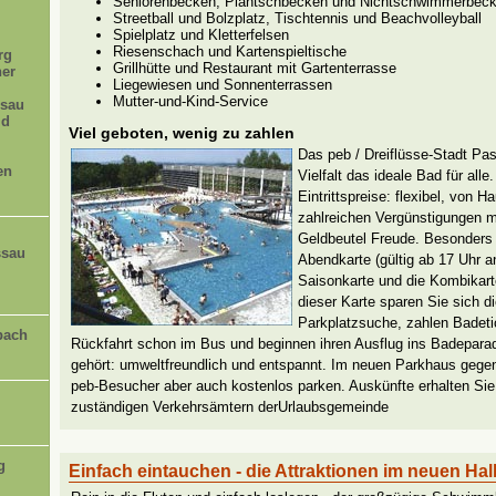
Seniorenbecken, Plantschbecken und Nichtschwimmerbec
Streetball und Bolzplatz, Tischtennis und Beachvolleyball
Spielplatz und Kletterfelsen
Riesenschach und Kartenspieltische
rg
Grillhütte und Restaurant mit Gartenterrasse
her
Liegewiesen und Sonnenterrassen
Mutter-und-Kind-Service
sau
ld
Viel geboten, wenig zu zahlen
Das peb / Dreiflüsse-Stadt Pas
en
Vielfalt das ideale Bad für all
Eintrittspreise: flexibel, von H
zahlreichen Vergünstigungen 
Geldbeutel Freude. Besonders 
ssau
Abendkarte (gültig ab 17 Uhr a
Saisonkarte und die Kombikar
dieser Karte sparen Sie sich d
Parkplatzsuche, zahlen Badeti
bach
Rückfahrt schon im Bus und beginnen ihren Ausflug ins Badeparad
gehört: umweltfreundlich und entspannt. Im neuen Parkhaus geg
peb-Besucher aber auch kostenlos parken. Auskünfte erhalten Sie 
zuständigen Verkehrsämtern derUrlaubsgemeinde
g
Einfach eintauchen - die Attraktionen im neuen Ha