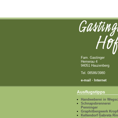
Fam. Gastinger
Hemerau 4
94051 Hauzenberg
Tel. 08586/3980
e-mail
· Internet
Ausflugstipps
Handweberei in Wegsc
Schnapsbrennerei
Penninger
Graphitbergwerk Krop
Keltendorf Gabreta Rin