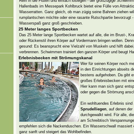
Rein in die Fluten und einfach loslegen - der großzügige Schwim
Hallenbads im Messepark Kohlbruck bietet eine Fülle von Attraktio
Wasserratten. Ganz gleich, ob man zügig seine Bahnen ziehen will
rumplantschen möchte oder eine rasante Rutschpartie bevorzugt -
Wasserspaß ganz groß geschrieben.
25 Meter langes Sportbecken
Das 25 Meter lange Sportbecken wartet auf alle, die im Brust-, Kra
oder Rückenstil ihren Körper auf Vordermann bringen wollen. De
gesund: Es beansprucht eine Vielzahl von Muskeln und hilft dabei
verbrennen. Schwimmen trainiert den ganzen Körper und beugt Ha
Erlebnisbecken mit Strömungskanal
Wer für seinen Körper noch meh
in den Einrichtungen abseits
bestens aufgehoben. Da gibt e
großes Erlebnisbecken mit ei
Hier kann man sich ganz entsp
oder gegen die Strömung ans
Ein wohltuendes Erlebnis sind
Sprudelliegen
, auf denen der 
durchgewalkt wird. Für alle, di
am Schreibtisch Verspannunge
empfehlen sich die Nackenduschen. Ein Wasserschwall massiert
ganz sanft und steigert das Wohlbefinden.