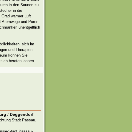
uren in den Saunen zu
techer in die
0 Grad warmer Luft
eit Atemwege und Poren.
chmankerl unentgeltlich
glichkeiten, sich im
agen und Therapien
neum können Sie
 sich beraten lassen.
rg / Deggendorf
chtung Stadt Passau.
lüsse-Stadt Passau-